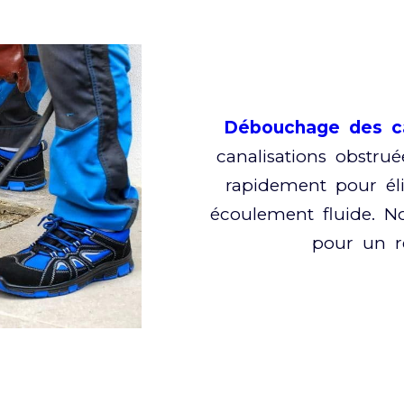
Débouchage des ca
canalisations obstrué
rapidement pour él
écoulement fluide. N
pour un ré