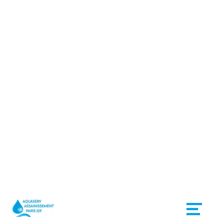
Vidange Fosse Septique
Savigny-le-Temple -
Debouchage
canalisations Savigny-le-
Temple
DEVIS GRATUIT