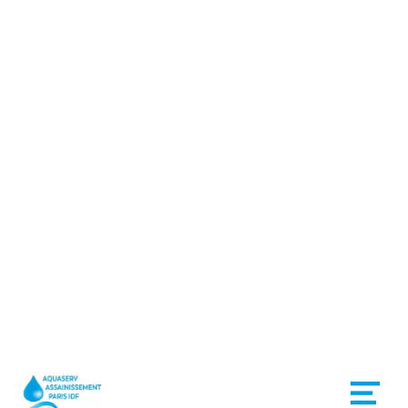
Vidange Fosse Septique
Évry - Debouchage
canalisations Évry-
Grégy-sur-Yerre
DEVIS GRATUIT